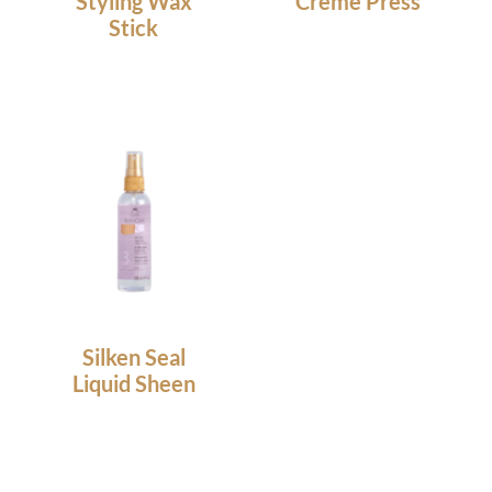
Styling Wax
Creme Press
Stick
13.00
€
17.00
€
Silken Seal
Liquid Sheen
18.95
€