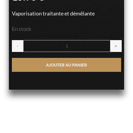
Vaporisation traitante et démêlante
En stock
quantité
de
AJOUTER AU PANIER
Detangling
Conditioning
Mist