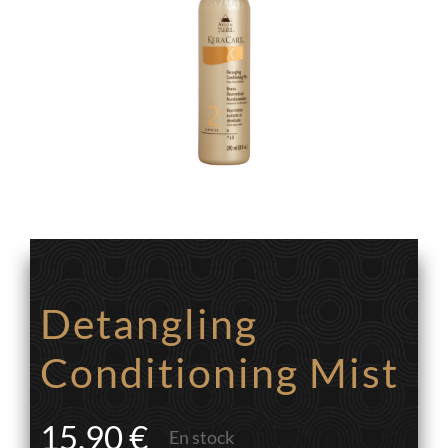
Detangling
Conditioning Mist
15.90
€
En stock