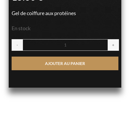
Gel de coiffure aux protéines
En stock
quantité
de
AJOUTER AU PANIER
Kera
Care
Protein
Styling
Gel