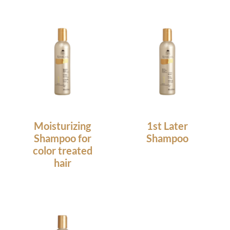
Moisturizing
1st Later
Shampoo for
Shampoo
color treated
8.90
€
hair
13.25
€